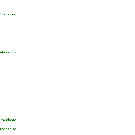
démica con
ada en los
 mediante
 proceso se