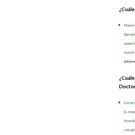
¿Cuále
Mayore
Aproxi
experi
nuestr
inform
¿Cuále
Docto
Los pr
la esp
investi
con pu