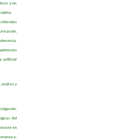
tesis y un
ciplina.
sideradas
nicación,
tolerancia,
mpetencias
artificial
 análisis y
stigación,
ógicas del
onsiste en
senanza-y-