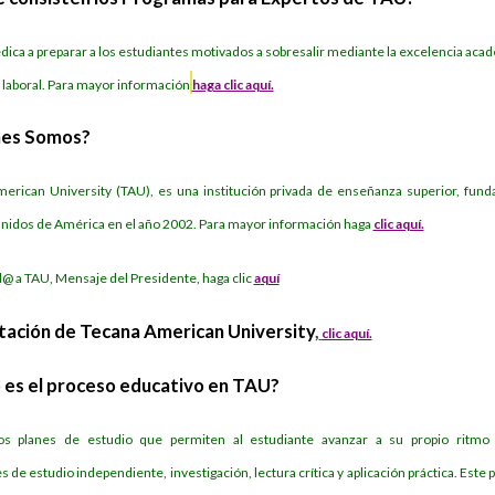
dica a preparar a los estudiantes motivados a sobresalir mediante la excelencia aca
a laboral. Para mayor información
haga clic aquí.
nes Somos?
erican University (TAU), es una institución privada de enseñanza superior, fund
nidos de América en el año 2002. Para mayor información haga
clic aquí.
@ a TAU, Mensaje del Presidente, haga clic
a
quí
tación de Tecana American University
,
clic aquí.
es el proceso educativo en TAU?
s planes de estudio que permiten al estudiante avanzar a su propio ritmo
s de estudio independiente, investigación, lectura crítica y aplicación práctica. Este