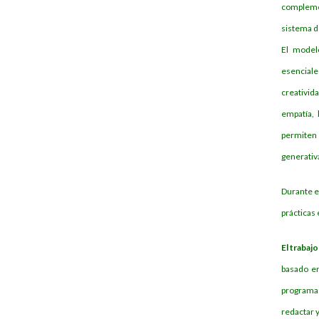
complemen
sistema de
El model
esencial
creativida
empatía, 
permiten 
generativa
Durante el
prácticas
El trabaj
basado en
programa 
redactar y