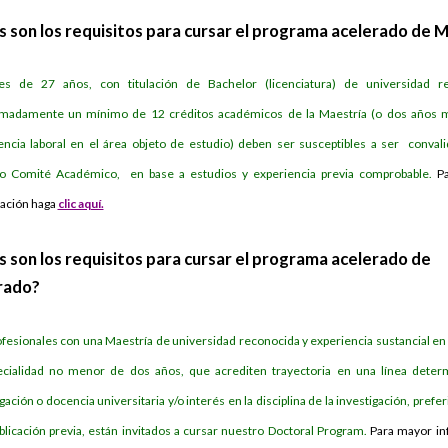
s son los requisitos para cursar el programa acelerado de 
s de 27 años, con titulación de Bachelor (licenciatura) de universidad re
madamente un mínimo de 12 créditos académicos de la Maestría (o dos años 
encia laboral en el área objeto de estudio) deben ser susceptibles a ser conval
o Comité Académico, en base a estudios y experiencia previa comprobable.
P
ación haga
clic aquí.
s son los requisitos para cursar el programa acelerado de
rado?
ofesionales con una Maestría de universidad reconocida y experiencia sustancial en 
ecialidad no menor de dos años, que acrediten trayectoria en una línea dete
gación o docencia universitaria y/o interés en la disciplina de la investigación, pref
blicación previa, están invitados a cursar nuestro Doctoral Program.
Para mayor in