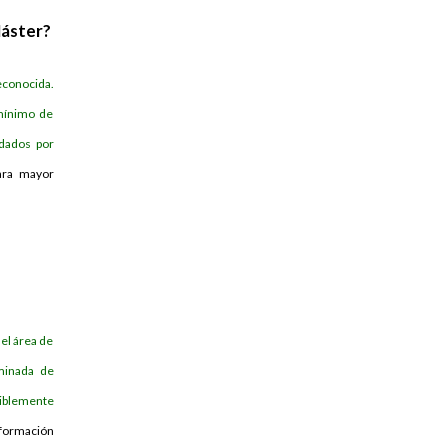
Máster?
conocida.
mínimo de
idados por
ara mayor
el área de
rminada de
eriblemente
formación