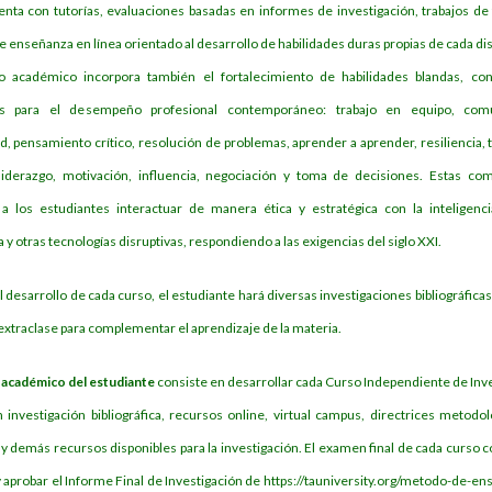
ta con tutorías, evaluaciones basadas en informes de investigación, trabajos de 
 enseñanza en línea orientado al desarrollo de habilidades duras propias de cada dis
o académico incorpora también el fortalecimiento de habilidades blandas, con
es para el desempeño profesional contemporáneo: trabajo en equipo, comu
d, pensamiento crítico, resolución de problemas, aprender a aprender, resiliencia, 
liderazgo, motivación, influencia, negociación y toma de decisiones. Estas co
a los estudiantes interactuar de manera ética y estratégica con la inteligencia 
 y otras tecnologías disruptivas, respondiendo a las exigencias del siglo XXI.
 desarrollo de cada curso, el estudiante hará diversas investigaciones bibliográficas,
 extraclase para complementar el aprendizaje de la materia.
o académico del estudiante
consiste en desarrollar cada Curso Independiente de Inve
 investigación bibliográfica, recursos online, virtual campus, directrices metodol
y demás recursos disponibles para la investigación. El examen final de cada curso c
 aprobar el Informe Final de Investigación de
https://tauniversity.org/metodo-de-en