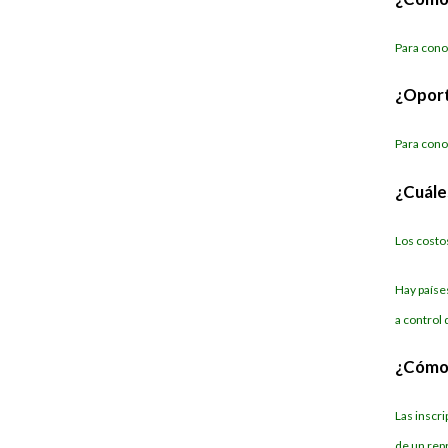
Para cono
¿Oport
Para conoc
¿Cuále
Los costo
Hay paíse
a control 
¿Cómo 
Las inscri
de un rep