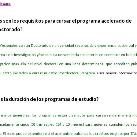
ic aquí.
.
s son los requisitos para cursar el programa acelerado de
octorado?
ofesionales con un Doctorado de universidad reconocida y experiencia sustancial y
rea de la investigación y/o docencia universitaria con interés en continuar en la disci
igación más allá del nivel doctoral en una línea determinada, que acrediten pub
s, están invitados a cursar nuestro Postdoctoral Program.
Para mayor informació
es la duración de los programas de estudio?
minos generales, los programas están diseñados para cursarse de manera int
madamente cinco (5) trimestres (14 a 15 meses) para quienes cumplen los req
. El plazo puede extenderse si el aspirante no alcanza los créditos exigidos por TA