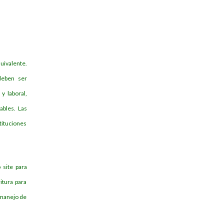
ivalente.
deben ser
y laboral,
ables. Las
tituciones
 site para
itura para
 manejo de