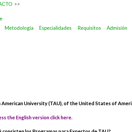
ACTO
>>
Metodología
Especialidades
Requisitos
Admisión
enu
nding
u
reguntas Frecuent
 American University (TAU), of the United States of Ameri
ess the English version
click here.
é consisten los Programas para Expertos de TAU?