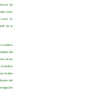
Informe de
debe estar
 tesis es
taff de la
os créditos
obable del
ión de las
; Estudios
zar el plan
diente del
estigación
.