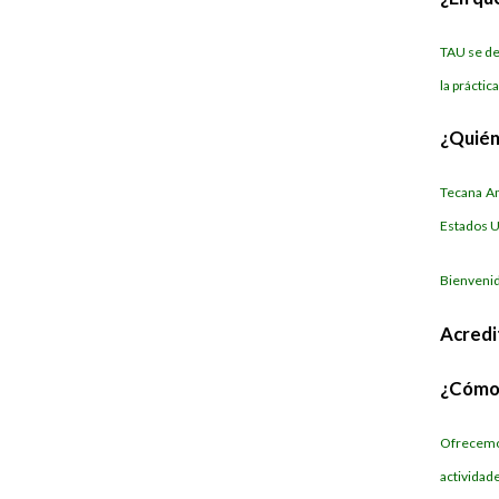
TAU se de
la práctic
¿Quié
Tecana Am
Estados U
Bienvenid
Acredi
¿Cómo 
Ofrecemo
actividade