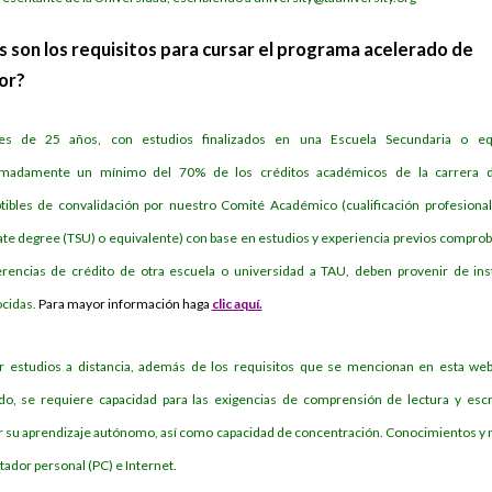
s son los requisitos para cursar el programa acelerado de
or?
es de 25 años, con estudios finalizados en una Escuela Secundaria o equ
imadamente un mínimo del 70% de los créditos académicos de la carrera 
tibles de convalidación por nuestro Comité Académico (cualificación profesional 
ate degree (TSU) o equivalente) con base en estudios y experiencia previos comprob
erencias de crédito de otra escuela o universidad a TAU, deben provenir de ins
cidas.
Para mayor información haga
clic aquí.
r estudios a distancia, además de los requisitos que se mencionan en esta web
do, se requiere capacidad para las exigencias de comprensión de lectura y escr
tar su aprendizaje autónomo, así como capacidad de concentración. Conocimientos y
ador personal (PC) e Internet.