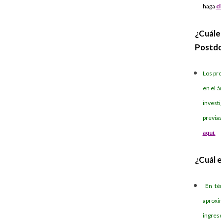
haga
cl
¿Cuále
Postd
Los pr
en el á
invest
previa
aquí.
¿Cuál 
En tér
aproxi
ingreso