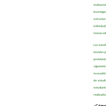
evaluacio
Investiga
estructu
individua
Universida
Los estudi
iniciales
postulant
siguiente
no académi
de estudi
estudiant
realizado
¿Cómo 