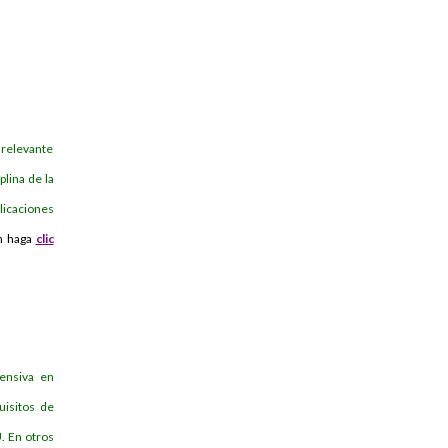
 relevante
plina de la
licaciones
n haga
clic
ensiva en
uisitos de
U. En otros