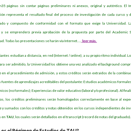
n
35 páginas sin contar páginas preliminares ni anexos, original y auténtico. El 
ción representa el resultado final del proceso de investigación de cada curso y 
rado y compuesto de conformidad con el formato que exige la Universidad. La
l y se emprenderá previa aprobación de la propuesta por parte del Academic S
d. Todas las presentaciones se harán vía Internet....,
leer más.
antes estudian a distancia, en red (Internet / online), a su propio ritmo individual. L
 para ser admitido, la Universidad los obtiene una vez analizado el background compr
e en el procedimiento de admisión, y estos créditos serán extraídos de la combinac
s fuentes de aprendizajes acreditables del postulante: Estudios académicos formales
cos (no formales); Experiencias de valor educativo (laboral y/o profesional). Al finali
os, los créditos preliminares serán homologados correctamente en base al expe
e y sumados con los créditos y notas obtenidos en los cursos independientes de inv
s en
TAU
, los cuales serán detallados en el transcript (record de notas del graduado)
es el Régimen de Estudios de TAU?