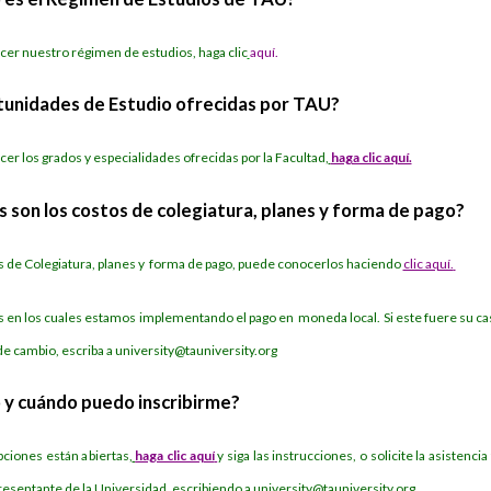
cer nuestro régimen de estudios, haga cli
c
aquí.
unidades de Estudio ofrecidas por TAU?
er los grados y especialidades ofrecidas por la Facultad,
haga clic aquí.
s son los costos de colegiatura, planes y forma de pago?
s de Colegiatura, planes y forma de pago, puede conocerlos haciendo
clic aquí.
s en los cuales estamos implementando el pago en moneda local. Si este fuere su ca
de cambio, escriba a
university@tauniversity.org
y cuándo puedo inscribirme?
pciones están abiertas,
haga clic aquí
y siga las instrucciones, o solicite la asistencia
resentante de la Universidad, escribiendo a
university@tauniversity.org