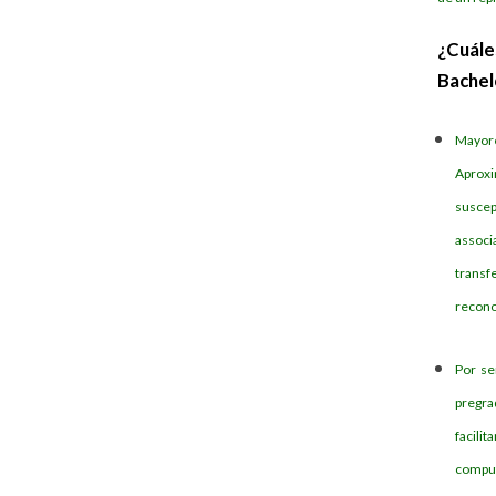
¿Cuále
Bachel
Mayor
Aprox
suscep
associ
transf
recono
Por se
pregra
facili
comput